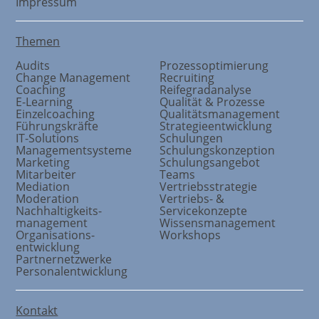
Impressum
Themen
Audits
Prozessoptimierung
Change Management
Recruiting
Coaching
Reifegradanalyse
E-Learning
Qualität & Prozesse
Einzelcoaching
Qualitätsmanagement
Führungskräfte
Strategieentwicklung
IT-Solutions
Schulungen
Managementsysteme
Schulungskonzeption
Marketing
Schulungsangebot
Mitarbeiter
Teams
Mediation
Vertriebsstrategie
Moderation
Vertriebs- &
Nachhaltigkeits
-
Servicekonzepte
management
Wissensmanagement
Organisations
-
Workshops
entwicklung
Partnernetzwerke
Personalentwicklung
Kontakt