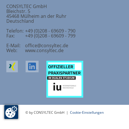
CONSYLTEC GmbH
Bleichstr. 5
45468
Mülheim an der Ruhr
Deutschland
Telefon:
+49 (0)208 - 69609 - 790
Fax:
+49 (0)208 - 69609 - 799
E-Mail:
office@consyltec.de
Web:
www.consyltec.de
© by CONSYLTEC GmbH |
Cookie-Einstellungen