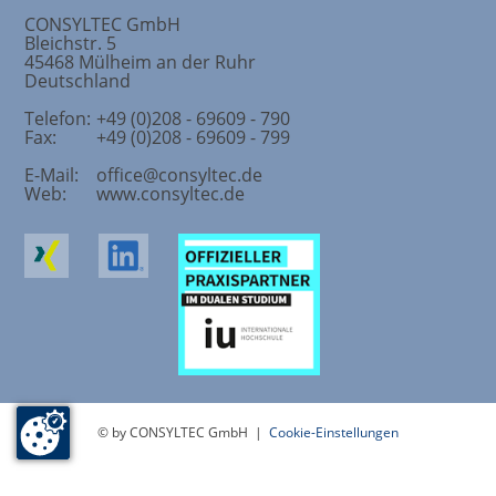
CONSYLTEC GmbH
Bleichstr. 5
45468
Mülheim an der Ruhr
Deutschland
Telefon:
+49 (0)208 - 69609 - 790
Fax:
+49 (0)208 - 69609 - 799
E-Mail:
office@consyltec.de
Web:
www.consyltec.de
© by CONSYLTEC GmbH |
Cookie-Einstellungen