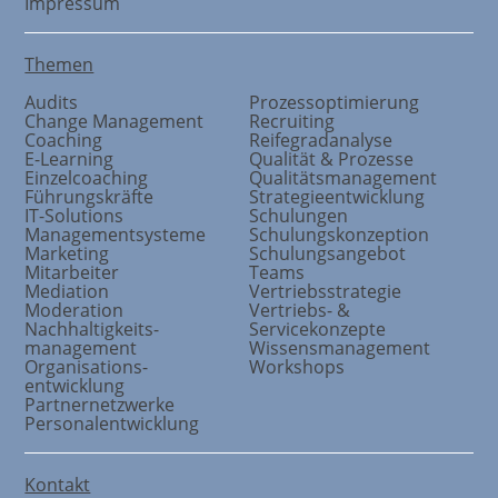
Impressum
Themen
Audits
Prozessoptimierung
Change Management
Recruiting
Coaching
Reifegradanalyse
E-Learning
Qualität & Prozesse
Einzelcoaching
Qualitätsmanagement
Führungskräfte
Strategieentwicklung
IT-Solutions
Schulungen
Managementsysteme
Schulungskonzeption
Marketing
Schulungsangebot
Mitarbeiter
Teams
Mediation
Vertriebsstrategie
Moderation
Vertriebs- &
Nachhaltigkeits
-
Servicekonzepte
management
Wissensmanagement
Organisations
-
Workshops
entwicklung
Partnernetzwerke
Personalentwicklung
Kontakt