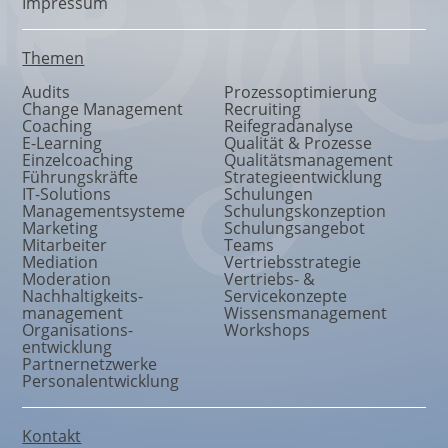
Impressum
Themen
Audits
Prozessoptimierung
Change Management
Recruiting
Coaching
Reifegradanalyse
E-Learning
Qualität & Prozesse
Einzelcoaching
Qualitätsmanagement
Führungskräfte
Strategieentwicklung
IT-Solutions
Schulungen
Managementsysteme
Schulungskonzeption
Marketing
Schulungsangebot
Mitarbeiter
Teams
Mediation
Vertriebsstrategie
Moderation
Vertriebs- &
Nachhaltigkeits
-
Servicekonzepte
management
Wissensmanagement
Organisations
-
Workshops
entwicklung
Partnernetzwerke
Personalentwicklung
Kontakt