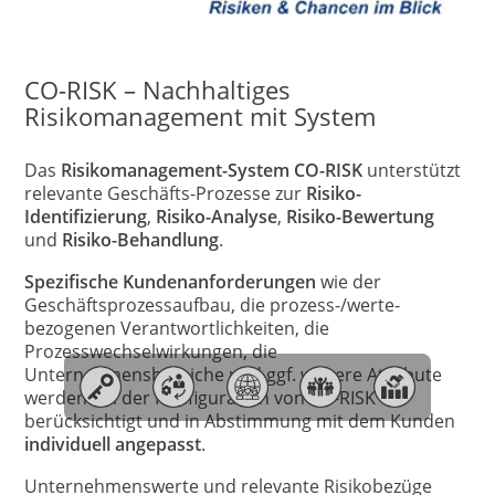
CO-RISK – Nachhaltiges
Risikomanagement mit System
Das
Risikomanagement-System CO-RISK
unterstützt
relevante Geschäfts-Prozesse zur
Risiko-
Identifizierung
,
Risiko-Analyse
,
Risiko-Bewertung
und
Risiko-Behandlung
.
Spezifische Kundenanforderungen
wie der
Geschäftsprozessaufbau, die prozess-/werte-
bezogenen Verantwortlichkeiten, die
Prozesswechselwirkungen, die
Unternehmensbereiche und ggf. weitere Attribute
werden bei der Konfiguration von CO-RISK
berücksichtigt und in Abstimmung mit dem Kunden
individuell angepasst
.
Unternehmenswerte und relevante Risikobezüge