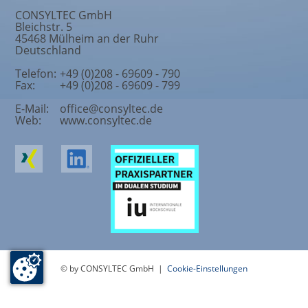
CONSYLTEC GmbH
Bleichstr. 5
45468
Mülheim an der Ruhr
Deutschland
Telefon:
+49 (0)208 - 69609 - 790
Fax:
+49 (0)208 - 69609 - 799
E-Mail:
office@consyltec.de
Web:
www.consyltec.de
© by CONSYLTEC GmbH |
Cookie-Einstellungen