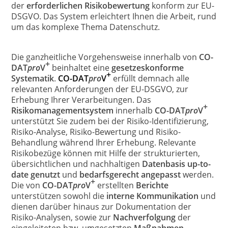
der
erforderlichen Risikobewertung
konform zur EU-
DSGVO. Das System erleichtert Ihnen die Arbeit, rund
um das komplexe Thema Datenschutz.
Die ganzheitliche Vorgehensweise innerhalb von
CO-
+
DAT
pro
V
beinhaltet eine
gesetzeskonforme
+
Systematik
.
CO-DAT
pro
V
erfüllt demnach alle
relevanten Anforderungen der EU-DSGVO, zur
Erhebung Ihrer Verarbeitungen. Das
+
Risikomanagementsystem
innerhalb
CO-DAT
pro
V
unterstützt Sie zudem bei der Risiko-Identifizierung,
Risiko-Analyse, Risiko-Bewertung und Risiko-
Behandlung während Ihrer Erhebung. Relevante
Risikobezüge können mit Hilfe der strukturierten,
übersichtlichen und nachhaltigen
Datenbasis up-to-
date
genutzt
und
bedarfsgerecht angepasst
werden.
+
Die von
CO-DAT
pro
V
erstellten
Berichte
unterstützen sowohl die
interne Kommunikation
und
dienen darüber hinaus zur Dokumentation der
Risiko-Analysen, sowie zur
Nachverfolgung
der
eingeleiteten bzw. umgesetzten
Maßnahmen.