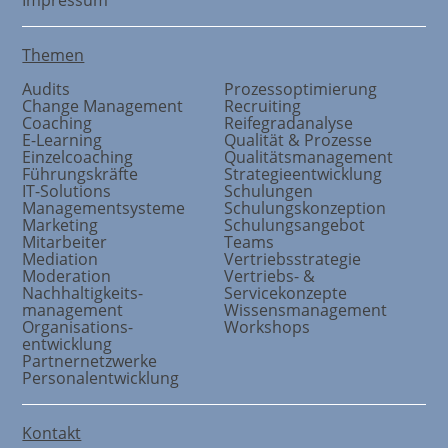
Themen
Audits
Prozessoptimierung
Change Management
Recruiting
Coaching
Reifegradanalyse
E-Learning
Qualität & Prozesse
Einzelcoaching
Qualitätsmanagement
Führungskräfte
Strategieentwicklung
IT-Solutions
Schulungen
Managementsysteme
Schulungskonzeption
Marketing
Schulungsangebot
Mitarbeiter
Teams
Mediation
Vertriebsstrategie
Moderation
Vertriebs- &
Nachhaltigkeits
-
Servicekonzepte
management
Wissensmanagement
Organisations
-
Workshops
entwicklung
Partnernetzwerke
Personalentwicklung
Kontakt