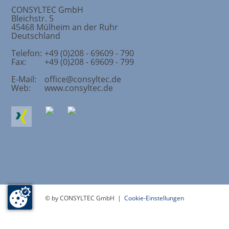
CONSYLTEC GmbH
Bleichstr. 5
45468
Mülheim an der Ruhr
Deutschland
Telefon:
+49 (0)208 - 69609 - 790
Fax:
+49 (0)208 - 69609 - 799
E-Mail:
office@consyltec.de
Web:
www.consyltec.de
© by CONSYLTEC GmbH |
Cookie-Einstellungen