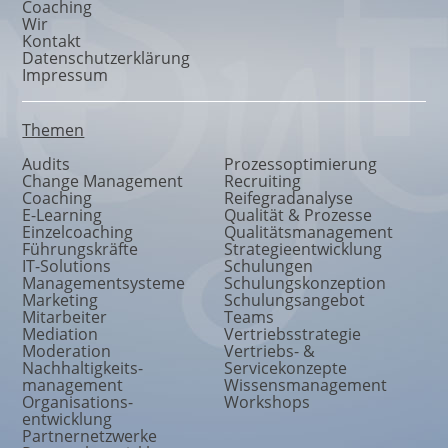
Coaching
Wir
Kontakt
Datenschutzerklärung
Impressum
Themen
Audits
Prozessoptimierung
Change Management
Recruiting
Coaching
Reifegradanalyse
E-Learning
Qualität & Prozesse
Einzelcoaching
Qualitätsmanagement
Führungskräfte
Strategieentwicklung
IT-Solutions
Schulungen
Managementsysteme
Schulungskonzeption
Marketing
Schulungsangebot
Mitarbeiter
Teams
Mediation
Vertriebsstrategie
Moderation
Vertriebs- &
Nachhaltigkeits
-
Servicekonzepte
management
Wissensmanagement
Organisations
-
Workshops
entwicklung
Partnernetzwerke