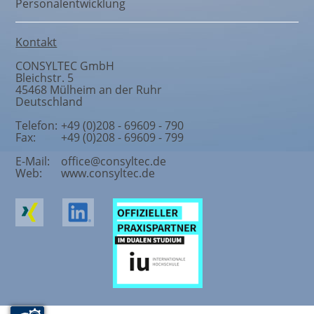
Personalentwicklung
Kontakt
CONSYLTEC GmbH
Bleichstr. 5
45468
Mülheim an der Ruhr
Deutschland
Telefon:
+49 (0)208 - 69609 - 790
Fax:
+49 (0)208 - 69609 - 799
E-Mail:
office@consyltec.de
Web:
www.consyltec.de