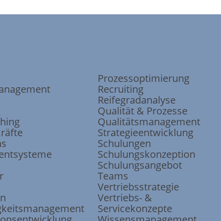
Prozessoptimierung
anagement
Recruiting
Reifegradanalyse
g
Qualität & Prozesse
ching
Qualitätsmanagement
räfte
Strategieentwicklung
ns
Schulungen
ntsysteme
Schulungskonzeption
Schulungsangebot
r
Teams
Vertriebsstrategie
on
Vertriebs- &
keits
management
Servicekonzepte
ions
entwicklung
Wissensmanagement