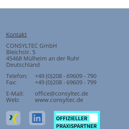
Kontakt
CONSYLTEC GmbH
Bleichstr. 5
45468
Mülheim an der Ruhr
Deutschland
Telefon:
+49 (0)208 - 69609 - 790
Fax:
+49 (0)208 - 69609 - 799
E-Mail:
office@consyltec.de
Web:
www.consyltec.de