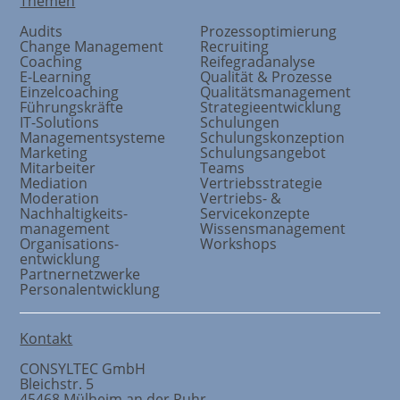
Themen
Audits
Prozessoptimierung
Change Management
Recruiting
Coaching
Reifegradanalyse
E-Learning
Qualität & Prozesse
Einzelcoaching
Qualitätsmanagement
Führungskräfte
Strategieentwicklung
IT-Solutions
Schulungen
Managementsysteme
Schulungskonzeption
Marketing
Schulungsangebot
Mitarbeiter
Teams
Mediation
Vertriebsstrategie
Moderation
Vertriebs- &
Nachhaltigkeits
-
Servicekonzepte
management
Wissensmanagement
Organisations
-
Workshops
entwicklung
Partnernetzwerke
Personalentwicklung
Kontakt
CONSYLTEC GmbH
Bleichstr. 5
45468
Mülheim an der Ruhr