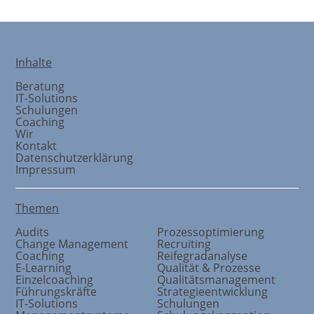
Inhalte
Beratung
IT-Solutions
Schulungen
Coaching
Wir
Kontakt
Datenschutzerklärung
Impressum
Themen
Audits
Prozessoptimierung
Change Management
Recruiting
Coaching
Reifegradanalyse
E-Learning
Qualität & Prozesse
Einzelcoaching
Qualitätsmanagement
Führungskräfte
Strategieentwicklung
IT-Solutions
Schulungen