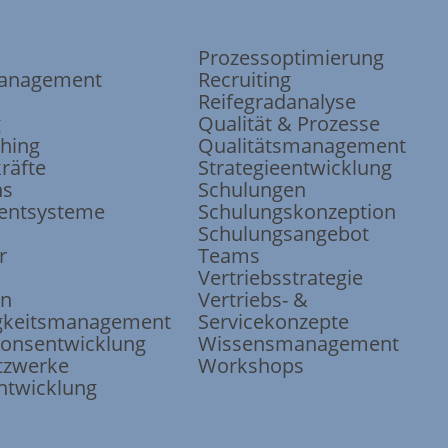
Prozessoptimierung
anagement
Recruiting
Reifegradanalyse
g
Qualität & Prozesse
ching
Qualitätsmanagement
räfte
Strategieentwicklung
ns
Schulungen
ntsysteme
Schulungskonzeption
Schulungsangebot
r
Teams
Vertriebsstrategie
on
Vertriebs- &
keits
management
Servicekonzepte
ions
entwicklung
Wissensmanagement
tzwerke
Workshops
ntwicklung