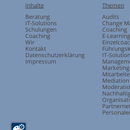
Inhalte
Themen
Beratung
Audits
IT-Solutions
Change M
Schulungen
Coaching
Coaching
E-Learnin
Wir
Einzelcoa
Kontakt
Führungsk
Datenschutzerklärung
IT-Solutio
Impressum
Manageme
Marketing
Mitarbeite
Mediation
Moderati
Nachhaltig
Organisat
Partnerne
Personale