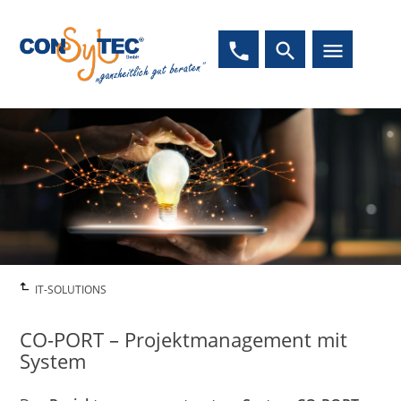
phone
search
menu
IT-SOLUTIONS
CO-PORT – Projektmanagement mit
System