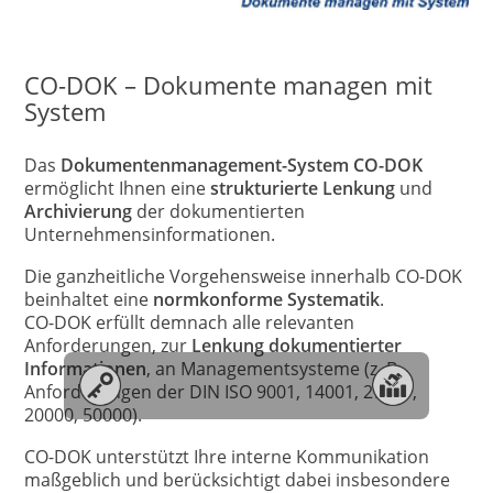
CO-DOK – Dokumente managen mit
System
Das
Dokumentenmanagement-System CO-DOK
ermöglicht Ihnen eine
strukturierte Lenkung
und
Archivierung
der dokumentierten
Unternehmensinformationen.
Die ganzheitliche Vorgehensweise innerhalb CO-DOK
beinhaltet eine
normkonforme Systematik
.
CO-DOK erfüllt demnach alle relevanten
Anforderungen, zur
Lenkung dokumentierter
Informationen
, an Managementsysteme (z. B.
Anforderungen der DIN ISO 9001, 14001, 27001,
20000, 50000).
CO-DOK unterstützt Ihre interne Kommunikation
maßgeblich und berücksichtigt dabei insbesondere