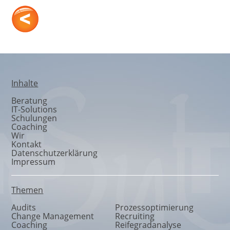
KuKoSys
Inhalte
Beratung
IT-Solutions
Schulungen
Coaching
Wir
Kontakt
Datenschutzerklärung
Impressum
Themen
Audits
Prozessoptimierung
Change Management
Recruiting
Coaching
Reifegradanalyse