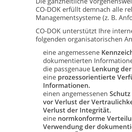
Die ganzheitliche Vorgehenswe
CO-DOK erfüllt demnach alle r
Managementsysteme (z. B. Anfo
CO-DOK unterstützt Ihre inter
folgenden organisatorischen A
eine angemessene
Kennzeic
dokumentierten Information
die passgenaue
Lenkung der
eine
prozessorientierte Ver
Informationen.
einen angemessenen
Schut
vor Verlust der Vertraulic
Verlust der Integrität.
eine
normkonforme Verteilun
Verwendung der dokumentie