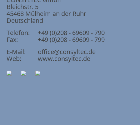
Bleichstr. 5
45468
Mülheim an der Ruhr
Deutschland
Telefon:
+49 (0)208 - 69609 - 790
Fax:
+49 (0)208 - 69609 - 799
E-Mail:
office@consyltec.de
Web:
www.consyltec.de