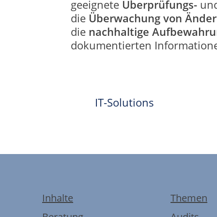
geeignete
Überprüfungs-
un
die
Überwachung von Änderun
die
nachhaltige Aufbewahru
dokumentierten Information
IT-Solutions
Inhalte
Themen
Beratung
Audits