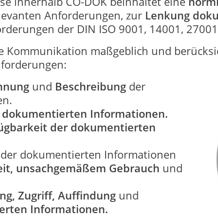
ise innerhalb CO-DOK beinhaltet eine
norm
elevanten Anforderungen, zur
Lenkung doku
rderungen der DIN ISO 9001, 14001, 27001,
ne Kommunikation maßgeblich und berücksic
nforderungen:
hnung
und
Beschreibung
der
en.
 dokumentierten Informationen.
fügbarkeit der dokumentierten
z
der dokumentierten Informationen
hkeit, unsachgemäßem Gebrauch
und
g, Zugriff, Auffindung
und
rten Informationen.