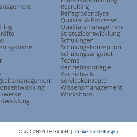
anagement
Recruiting
Reifegradanalyse
g
Qualität & Prozesse
ching
Qualitätsmanagement
räfte
Strategieentwicklung
ns
Schulungen
ntsysteme
Schulungskonzeption
Schulungsangebot
r
Teams
Vertriebsstrategie
on
Vertriebs- &
keits
management
Servicekonzepte
ions
entwicklung
Wissensmanagement
tzwerke
Workshops
ntwicklung
© by CONSYLTEC GmbH |
Cookie-Einstellungen