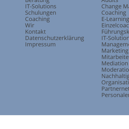
IT-Solutions
Change M
Schulungen
Coaching
Coaching
E-Learnin
Wir
Einzelcoa
Kontakt
Führungsk
Datenschutzerklärung
IT-Solutio
Impressum
Manageme
Marketing
Mitarbeite
Mediation
Moderati
Nachhaltig
Organisat
Partnerne
Personale