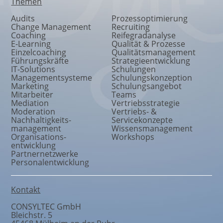
Themen
Audits
Prozessoptimierung
Change Management
Recruiting
Coaching
Reifegradanalyse
E-Learning
Qualität & Prozesse
Einzelcoaching
Qualitätsmanagement
Führungskräfte
Strategieentwicklung
IT-Solutions
Schulungen
Managementsysteme
Schulungskonzeption
Marketing
Schulungsangebot
Mitarbeiter
Teams
Mediation
Vertriebsstrategie
Moderation
Vertriebs- &
Nachhaltigkeits
-
Servicekonzepte
management
Wissensmanagement
Organisations
-
Workshops
entwicklung
Partnernetzwerke
Personalentwicklung
Kontakt
CONSYLTEC GmbH
Bleichstr. 5